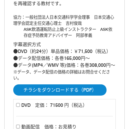
を再確認する教材です。
協力：一般社団法人日本交通科学学会理事 日本交通心
理学会認定主任交通心理士 吉村俊哉
ASK飲酒運転防止上級インストラクター ASK依
存症予防教育アドバイザー 阿部孝義
字幕選択方式
●DVD（約24分）単品価格：￥71,500（税込）
●データ配信価格：各巻165,000円～
●データ(MP4／WMV 等)価格：各巻308,000円～
※データ、データ配信の価格の詳細はお問合せくださ
い。
チラシをダウンロードする（PDF）
DVD
定価： 71500 円（税込）
動画配信
価格：お見積り