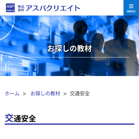
MENU
お探しの教材
ホーム
>
お探しの教材
> 交通安全
交
通安全