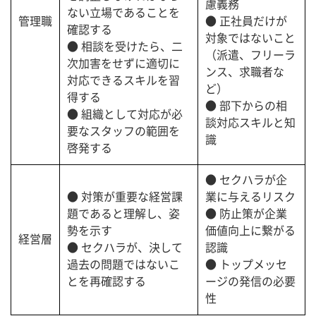
慮義務
ない立場であることを
管理職
● 正社員だけが
確認する
対象ではないこと
● 相談を受けたら、二
（派遣、フリーラ
次加害をせずに適切に
ンス、求職者な
対応できるスキルを習
ど）
得する
● 部下からの相
● 組織として対応が必
談対応スキルと知
要なスタッフの範囲を
識
啓発する
● セクハラが企
● 対策が重要な経営課
業に与えるリスク
題であると理解し、姿
● 防止策が企業
勢を示す
価値向上に繋がる
経営層
● セクハラが、決して
認識
過去の問題ではないこ
● トップメッセ
とを再確認する
ージの発信の必要
性