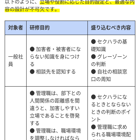
以下のように、
立場や役割に応じた目的設定と、最適な内
容の設計が不可欠です。
対象者
研修目的
盛り込むべき内容
● セクハラの基
● 加害者・被害者にな
礎知識
一般社
らない知識を身につけ
● グレーゾーン
員
る
の判断
● 相談先を認知する
● 自社の相談窓
口の周知
● 管理職は、部下との
● セクハラにな
人間関係の距離感を間
るときとならない
違うと、加害しやすい
ときの判断のポイ
立場であることを啓発
ント
する
● 管理職に求め
● 管理職は、職場環境
られる職場環境配
を調整しなければなら