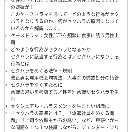
女性部下をしばしば食事に誘う男性上司にセクハラ
の嫌疑が！
このケースドラマを通じて、どのような行為がセク
ハラとなりうるのか、何がセクハラの原因になって
いるのかを解説します。
ケースドラマ：女性部下を頻繁に食事に誘う男性上
司
どのような行為がセクハラとなるのか
セクハラに該当する行為とは／セクハラになりうる
行為とは
セクハラをめぐる法律・規則
改正男女雇用機会均等法／人事院の懲戒処分の指針
セクハラをなくすために
意識の違いを考慮する／性差別意識がセクハラを生
む
セクシュアル・ハラスメントを生まない組織に
「セクハラの基準とは？」「派遣社員をめぐる問
題」「上司や依頼主からの誘い」など、戸惑いがち
な問題を１つ１つ検証しながら、ジェンダー・フリ