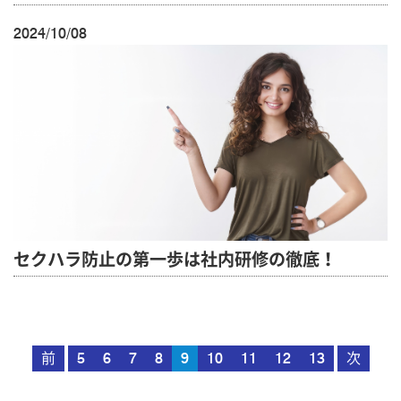
2024/10/08
セクハラ防止の第一歩は社内研修の徹底！
前
5
6
7
8
9
10
11
12
13
次